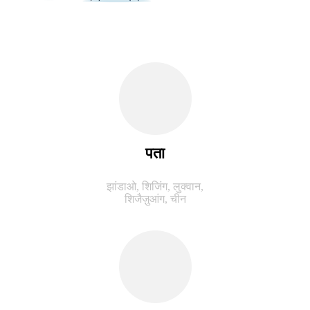
पता
झांडाओ, शिजिंग, लुक्वान,
शिजैज़ुआंग, चीन