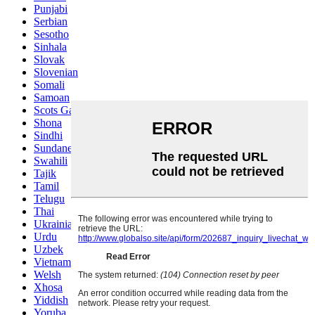
Punjabi
Serbian
Sesotho
Sinhala
Slovak
Slovenian
Somali
Samoan
Scots Gaelic
Shona
Sindhi
Sundanese
Swahili
Tajik
Tamil
Telugu
Thai
Ukrainian
Urdu
Uzbek
Vietnamese
Welsh
Xhosa
Yiddish
Yoruba