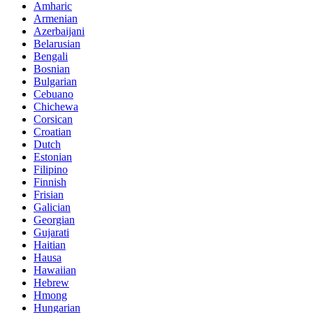
Amharic
Armenian
Azerbaijani
Belarusian
Bengali
Bosnian
Bulgarian
Cebuano
Chichewa
Corsican
Croatian
Dutch
Estonian
Filipino
Finnish
Frisian
Galician
Georgian
Gujarati
Haitian
Hausa
Hawaiian
Hebrew
Hmong
Hungarian